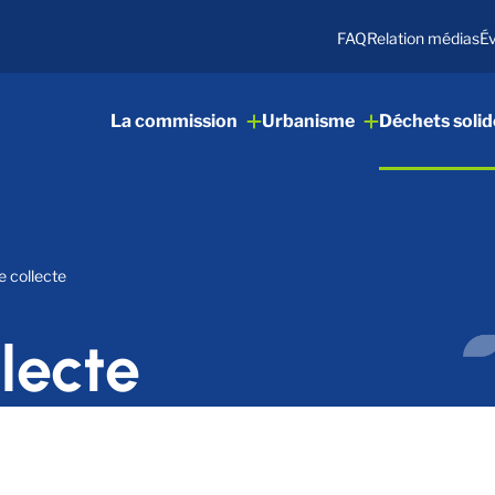
FAQ
Relation médias
É
La commission
Urbanisme
Déchets solid
e collecte
llecte