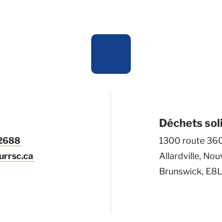
Déchets sol
-2688
1300 route 36
urrsc.ca
Allardville, No
Brunswick, E8