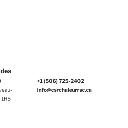
ides
0
+1 (506) 725-2402
uveau-
info@csrchaleurrsc.ca
L 1H5