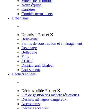
Vidéos des réunions
Notre équipe
Carrières
Comités permanents
Urbanisme
Urbanisme
Fermer
Belle-Baie
Permis de construction et aménagement
Rezonage
Belledune
Frais
CCRU
District rural Chaleur
Lotissement
Déchets solides
Déchets solides
Fermer
Site de gestion des matière résiduelles
Déchets ménagers dangereux
Accessoires
Déchets acceptés