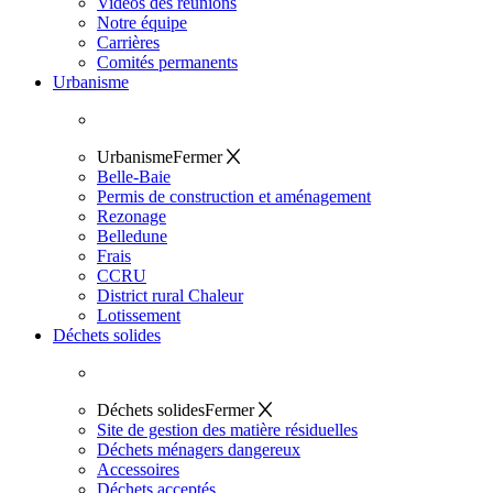
Vidéos des réunions
Notre équipe
Carrières
Comités permanents
Urbanisme
Urbanisme
Fermer
Belle-Baie
Permis de construction et aménagement
Rezonage
Belledune
Frais
CCRU
District rural Chaleur
Lotissement
Déchets solides
Déchets solides
Fermer
Site de gestion des matière résiduelles
Déchets ménagers dangereux
Accessoires
Déchets acceptés