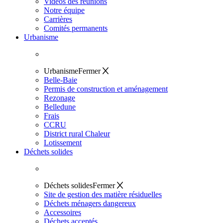
Vidéos des réunions
Notre équipe
Carrières
Comités permanents
Urbanisme
Urbanisme
Fermer
Belle-Baie
Permis de construction et aménagement
Rezonage
Belledune
Frais
CCRU
District rural Chaleur
Lotissement
Déchets solides
Déchets solides
Fermer
Site de gestion des matière résiduelles
Déchets ménagers dangereux
Accessoires
Déchets acceptés