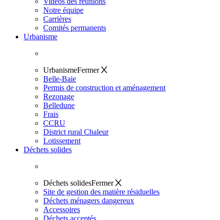
Vidéos des réunions
Notre équipe
Carrières
Comités permanents
Urbanisme
Urbanisme
Fermer
Belle-Baie
Permis de construction et aménagement
Rezonage
Belledune
Frais
CCRU
District rural Chaleur
Lotissement
Déchets solides
Déchets solides
Fermer
Site de gestion des matière résiduelles
Déchets ménagers dangereux
Accessoires
Déchets acceptés