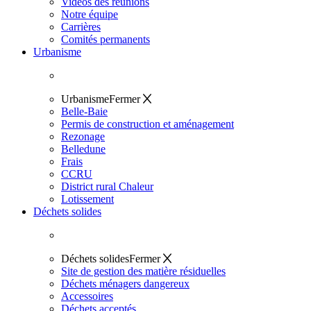
Vidéos des réunions
Notre équipe
Carrières
Comités permanents
Urbanisme
Urbanisme
Fermer
Belle-Baie
Permis de construction et aménagement
Rezonage
Belledune
Frais
CCRU
District rural Chaleur
Lotissement
Déchets solides
Déchets solides
Fermer
Site de gestion des matière résiduelles
Déchets ménagers dangereux
Accessoires
Déchets acceptés