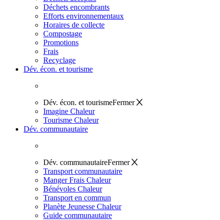
Déchets encombrants
Efforts environnementaux
Horaires de collecte
Compostage
Promotions
Frais
Recyclage
Dév. écon. et tourisme
Dév. écon. et tourisme
Fermer
Imagine Chaleur
Tourisme Chaleur
Dév. communautaire
Dév. communautaire
Fermer
Transport communautaire
Manger Frais Chaleur
Bénévoles Chaleur
Transport en commun
Planète Jeunesse Chaleur
Guide communautaire