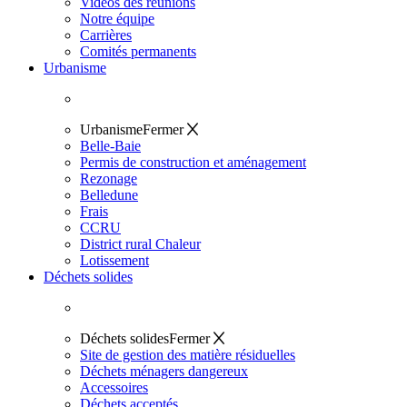
Vidéos des réunions
Notre équipe
Carrières
Comités permanents
Urbanisme
Urbanisme
Fermer
Belle-Baie
Permis de construction et aménagement
Rezonage
Belledune
Frais
CCRU
District rural Chaleur
Lotissement
Déchets solides
Déchets solides
Fermer
Site de gestion des matière résiduelles
Déchets ménagers dangereux
Accessoires
Déchets acceptés