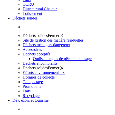
CCRU
District rural Chaleur
Lotissement
Déchets solides
Déchets solides
Fermer
Site de gestion des matière résiduelles
Déchets ménagers dangereux
Accessoires
Déchets acceptés
Outils et engins de pêche hors usage
Déchets encombrants
Déchets solides
Fermer
Efforts environnementaux
Horaires de collecte
Compostage
Promotions
Frais
Recyclage
Dév. écon. et tourisme