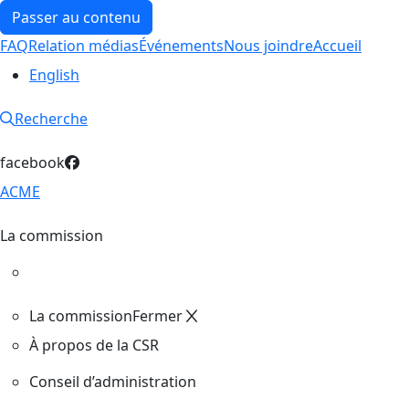
Passer au contenu
FAQ
Relation médias
Événements
Nous joindre
Accueil
English
Recherche
facebook
ACME
La commission
La commission
Fermer
À propos de la CSR
Conseil d’administration